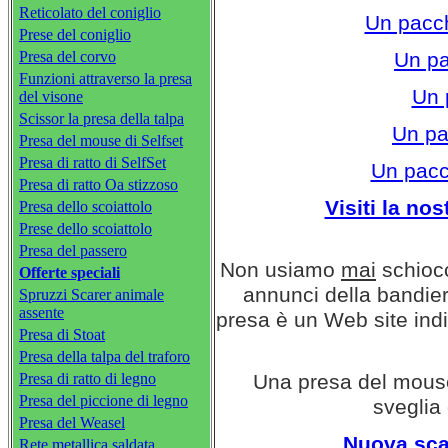
Reticolato del coniglio
Un pacch
Prese del coniglio
Presa del corvo
Un pa
Funzioni attraverso la presa
Un 
del visone
Scissor la presa della talpa
Un pa
Presa del mouse di Selfset
Presa di ratto di SelfSet
Un pacch
Presa di ratto Oa stizzoso
Visiti la no
Presa dello scoiattolo
Prese dello scoiattolo
Presa del passero
Non usiamo
mai
schiocc
Offerte speciali
annunci della bandie
Spruzzi Scarer animale
assente
presa è un Web site ind
Presa di Stoat
Presa della talpa del traforo
Presa di ratto di legno
Una presa del mouse,
Presa del piccione di legno
sveglia 
Presa del Weasel
Nuova scat
Rete metallica saldata