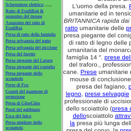
Schermitore elettrico
......
L'uomo della presa.
Ratto di EradiBait &
umanitarie ed in tensi
assassino del mouse
BRITANNICA rapida dai n
Assassino del ratto di
ratto
umanitarie delle
p
EradiRat
.
Presa di ratto della famiglia
presa piegante del conig
Presa selvaggia del gatto
di ratto di legno delle 
Presa selvaggia del piccione
umanitaria del monarca 
Presa del furetto
famiglia 14 ".
prese del
Presa piegante del Larsen
del traforo., professio
Presa piegante del coniglio
cane.
Prese
umanitarie 
Presa piegante dello
mouse di conclusione,
scoiattolo
Prese di Fox
presa del fagiano,
Guanti del guantone di
legno
,
prese selvaggie
protezione
professionale di uccisio
Presa di GlissGliss
dello scoiattolo (
presa d
Punti del gabbiano
dello
scoiattolo
attrav
Esca del falco
la
presa più lunga dell
Presa migliore dello
scoiattolo
presa del corvo, la
pre