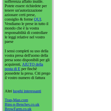
sofferenza affatto inutile.
Potete essere richiedete per
tenere un'autorizzazione
azionare certi prese,
consiglio & forme
QUI
.
Vendiamo le prese in tutto il
mondo che è la vostra
responsabilità di controllare
le leggi relative nel vostro
paese
I sensi completi su uso della
vostra presa dell'uomo della
presa sono disponibili per gli
acquirenti,
AIUTO della
posta di E
per finchè
possedete la presa. Citi prego
il vostro numero di fattura
Altri
luoghi interessanti
Trap-Man.com
Bins-n-Benches.co.uk
BrowFarm.co.uk