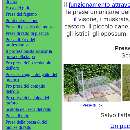
di Fox
il
funzionamento attrave
Esca del gufo
le prese umanitarie del
Presa del fagiano
il
visone, i muskrats, 
Punti del piccione
castoro, il piccolo cane, 
Presa di plastica del mouse
gli istrici, gli opossum,
Presa di ratto di plastica
Presa di Fox del
professionista
Prese
Il professionista scissor la
Sco
presa della talpa
Pro presa dello scoiattolo
dell'oro
Presa selvaggia del gatto del
pro oro
Pro presa del coniglio
dell'oro
Pro prese della talpa del
traforo
Prese di Fox
Scatola dell'esca del ratto
Salvo l'aff
Prese di ratto
Presa della presa & del
Un pacc
mouse di ratto