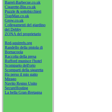
Barrel-Barbecue.co.uk
Cigarette-Bin.co.uk
Puzzle & sottobicchieri
TrapMan.co.uk
Grow.co.uk
Collegamenti del giardino
del Debby
ZONA del proprietario
Red-squirrels.org
Randello della pistola di
Bornacoola
Raccolta della presa
Rufford munisce l'hotel
Scomparto dell'orto
Scomparti della sigaretta
Ha perso il mio gatto
Mirago
Navito Regno Unito
SecureHosting
La bella Gran-Bretagna