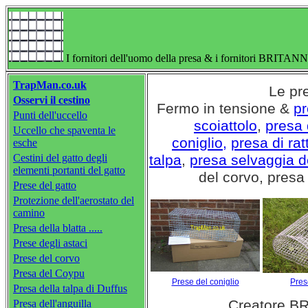
I fornitori dell'uomo della presa & i fornitori BRITANNI
TrapMan.co.uk
Le pr
Osservi il cestino
Fermo in tensione &
p
Punti dell'uccello
scoiattolo
,
presa
Uccello che spaventa le
coniglio,
presa di rat
esche
Cestini del gatto degli
talpa
,
presa selvaggia d
elementi portanti del gatto
del corvo, presa 
Prese del gatto
Protezione dell'aerostato del
camino
Presa della blatta .....
Prese degli astaci
Prese del corvo
Presa del Coypu
Prese del coniglio
Prese
Presa della talpa di Duffus
Creatore BR
Presa dell'anguilla